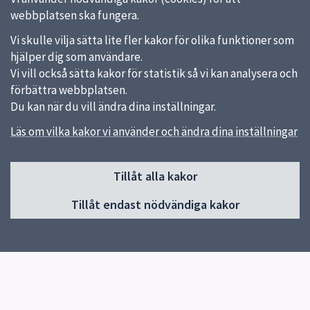
webbplatsen ska fungera.
Vi skulle vilja sätta lite fler kakor för olika funktioner som
hjälper dig som användare.
Vi vill också sätta kakor för statistik så vi kan analysera och
förbättra webbplatsen.
Du kan när du vill ändra dina inställningar.
Läs om vilka kakor vi använder och ändra dina inställningar
Sidfot
Huvudmeny
Tillåt alla kakor
Start
Tillåt endast nödvändiga kakor
Upptäck mer ute
För skolan
Kurser och möten
Att lära in ute
Om Naturskolan
Corona