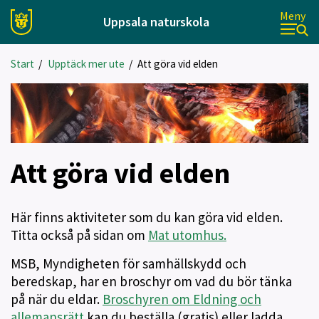
Meny
Uppsala naturskola
Start
/
Upptäck mer ute
/
Att göra vid elden
Att göra vid elden
Här finns aktiviteter som du kan göra vid elden.
Titta också på sidan om
Mat utomhus.
MSB, Myndigheten för samhällskydd och
beredskap, har en broschyr om vad du bör tänka
på när du eldar.
Broschyren om Eldning och
allemansrätt
kan du beställa (gratis) eller ladda