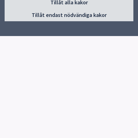
Tillåt alla kakor
Start
Tillåt endast nödvändiga kakor
Upptäck mer ute
För skolan
Kurser och möten
Att lära in ute
Om Naturskolan
Corona
Snabblänkar
Uppsala kommun
Kontakt
Uppsala Naturskola
Skicka e-post
Uppsala Naturskola