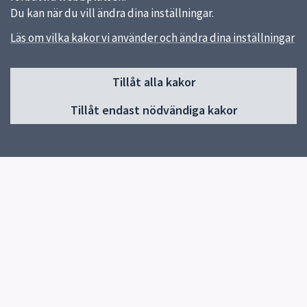
Du kan när du vill ändra dina inställningar.
Läs om vilka kakor vi använder och ändra dina inställningar
Sidfot
Huvudmeny
Tillåt alla kakor
Start
Tillåt endast nödvändiga kakor
Upptäck mer ute
För skolan
Kurser och möten
Att lära in ute
Om Naturskolan
Corona
Snabblänkar
Uppsala kommun